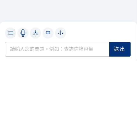
大
中
小
熱搜服務
新手上路
生活資訊
回主選單
服務據點
客服信箱
反詐專區
常見問題
查股價