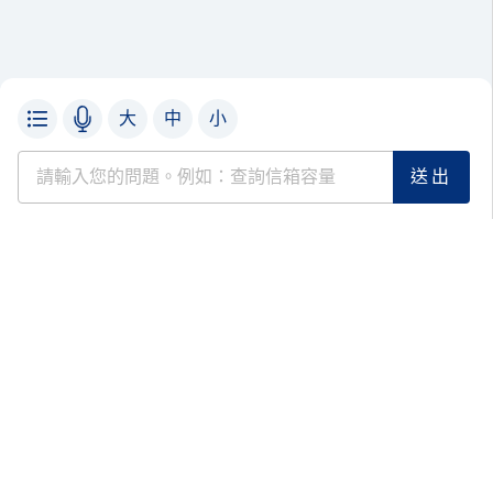
大
中
小
熱搜服務
新手上路
生活資訊
回主選單
服務據點
客服信箱
反詐專區
常見問題
查股價